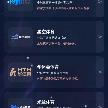
当前位置：
主页
>
产品
>
污水处理设备
>
小区住宅生活污水
污水处理设备
>
云南一体化污水处理
地埋式污水处理设备
设备
开云·官方版网站登录
UASB厌氧塔（UASB
入口-开云（中国）
厌氧反应器）
芬顿氧化设备
微动力亚洲罐（微型
一体化污水处理设备
臭氧消毒设备、臭氧
乡镇、农村污水处理
除臭设备
设备