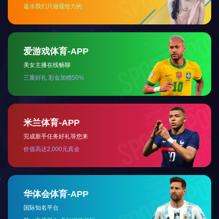
开云·官方版网站登录入口-开云（中
一体化净水设备
国）
除盐水设备
UASB厌氧塔（UASB厌氧反应器）
超纯水设备
芬顿氧化设备
水处理药剂
微动力亚洲罐（微型一体化污水处理
设备
普优特菌种
臭氧消毒设备、臭氧除臭设备
絮凝剂
乡镇、农村污水处理设备
助凝剂
阻垢剂
低浊添加剂
酸碱清洗剂
更多药剂请电话咨询
相关业务
柔性防水套管，刚性防水套管预埋件
建筑类预埋件
黑臭水体治理
环境影响评估